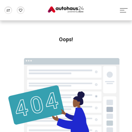
Zum Antrag
Alle Fragen & Antworten
München
Berlin
Wir bewerten dein Auto
Rund um die Inzahlungnahme
Oops!
Frankfurt
Wuppertal