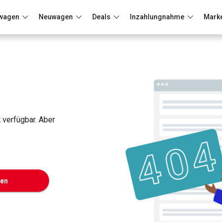
wagen
Neuwagen
Deals
Inzahlungnahme
Mark
Berlin
Frankfurt
Wuppertal
t verfügbar. Aber
ken