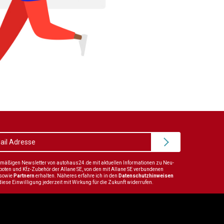
elmäßigen Newsletter von autohaus24.de mit aktuellen Informationen zu Neu-
en und Kfz-Zubehör der Allane SE, von den mit Allane SE verbundenen
sowie
Partnern
erhalten. Näheres erfahre ich in den
Datenschutzhinweisen
diese Einwilligung jederzeit mit Wirkung für die Zukunft widerrufen.