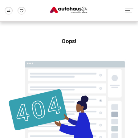
Zum Antrag
Alle Fragen & Antworten
München
Berlin
Wir bewerten dein Auto
Rund um die Inzahlungnahme
Oops!
Frankfurt
Wuppertal