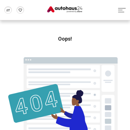
Zum Antrag
Alle Fragen & Antworten
München
Berlin
Wir bewerten dein Auto
Rund um die Inzahlungnahme
Oops!
Frankfurt
Wuppertal