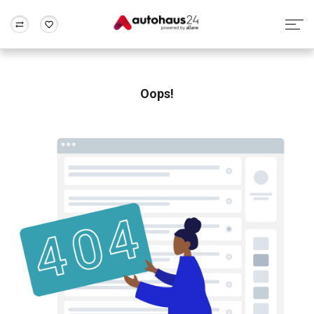
Zum Antrag
Alle Fragen & Antworten
München
Berlin
Wir bewerten dein Auto
Rund um die Inzahlungnahme
Oops!
Frankfurt
Wuppertal