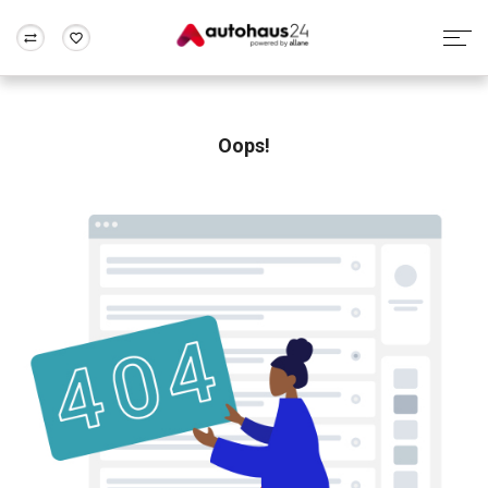
Zum Antrag
Alle Fragen & Antworten
München
Berlin
Wir bewerten dein Auto
Rund um die Inzahlungnahme
Oops!
Frankfurt
Wuppertal