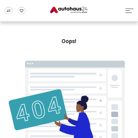
Zum Antrag
Alle Fragen & Antworten
München
Berlin
Wir bewerten dein Auto
Rund um die Inzahlungnahme
Oops!
Frankfurt
Wuppertal