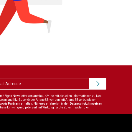
elmäßigen Newsletter von autohaus24.de mit aktuellen Informationen zu Neu-
en und Kfz-Zubehör der Allane SE, von den mit Allane SE verbundenen
sowie
Partnern
erhalten. Näheres erfahre ich in den
Datenschutzhinweisen
diese Einwilligung jederzeit mit Wirkung für die Zukunft widerrufen.