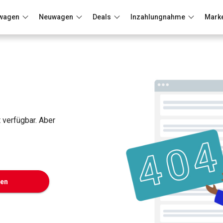
wagen
Neuwagen
Deals
Inzahlungnahme
Mark
Berlin
Frankfurt
Wuppertal
t verfügbar. Aber
ken