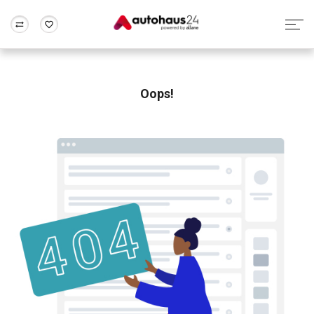
Zum Antrag
Alle Fragen & Antworten
München
Berlin
Wir bewerten dein Auto
Rund um die Inzahlungnahme
Oops!
Frankfurt
Wuppertal