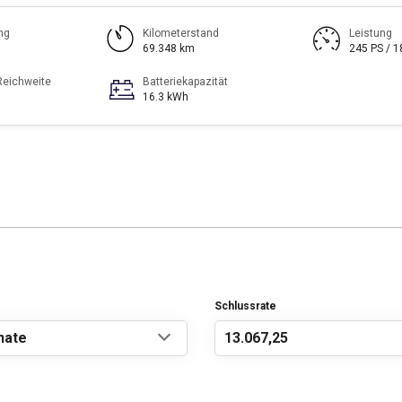
ng
Kilometerstand
Leistung
69.348 km
245 PS / 
Reichweite
Batteriekapazität
16.3 kWh
Schlussrate