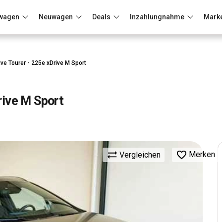
wagen
Neuwagen
Deals
Inzahlungnahme
Mark
Berlin
Frankfurt
Wuppertal
ve Tourer - 225e xDrive M Sport
rive M Sport
Merken
Vergleichen