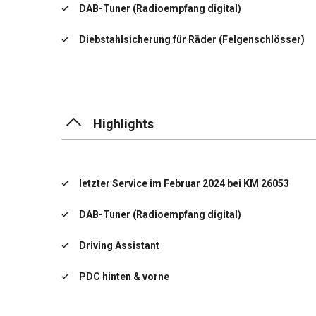
DAB-Tuner (Radioempfang digital)
Diebstahlsicherung für Räder (Felgenschlösser)
Dynamische Stabilitäts-Control (DSC)
Elektromotor 130 kW (Hybridantrieb)
Highlights
)
Aufmerksamkeits-Assistent
letzter Service im Februar 2024 bei KM 26053
DAB-Tuner (Radioempfang digital)
Driving Assistant
PDC hinten & vorne