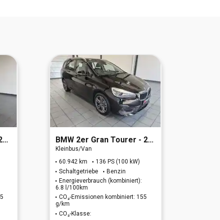
d)
BMW
2er Gran Tourer - 218i Sport Line
BMW
Kleinbus/Van
Kleinb
60.942 km
136 PS (100 kW)
116.4
Schaltgetriebe
Benzin
Autom
Energieverbrauch (kombiniert):
Energi
6.8 l/100km
5.4 l/1
45
CO₂-Emissionen kombiniert: 155
CO₂-E
g/km
g/km
CO₂-Klasse:
CO₂-K