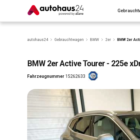
Gebraucht
Zum Antrag
Alle Fragen & Antworten
München
Wir bewerten dein Auto
Rund um die Inzahlungnahme
autohaus24
Gebrauchtwagen
BMW
2er
BMW 2er Acti
BMW
2er Active Tourer - 225e xD
Fahrzeugnummer
15262633