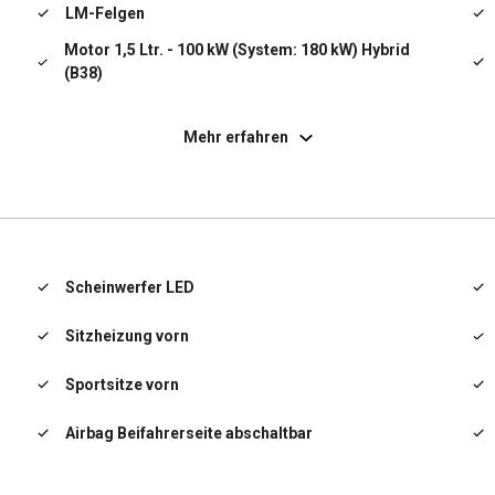
LM-Felgen
Motor 1,5 Ltr. - 100 kW (System: 180 kW) Hybrid
(B38)
Scheinwerfer LED
Mehr erfahren
Service-System: Apple CarPlay Information
(Vorbereitung)
Service-System: ConnectedDrive Services
Service-System: Gesetzlicher Notruf
Scheinwerfer LED
Sitzheizung vorn
Sportsitze vorn
Airbag Beifahrerseite abschaltbar