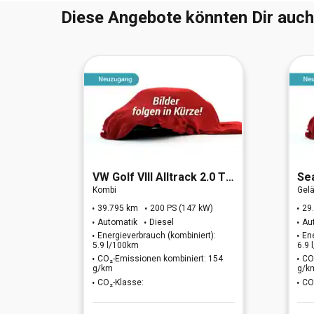
Diese Angebote könnten Dir auch
SEVEN(E6d)
VW
Golf VIII Alltrack 2.0 TDI 4Motion
Se
Kombi
Gel
 kW)
39.795 km
200 PS (147 kW)
29
Automatik
Diesel
Au
t):
Energieverbrauch (kombiniert):
En
5.9 l/100km
6.9
CO₂-Emissionen kombiniert: 154
CO
 k.A.
g/km
g/k
CO₂-Klasse:
CO