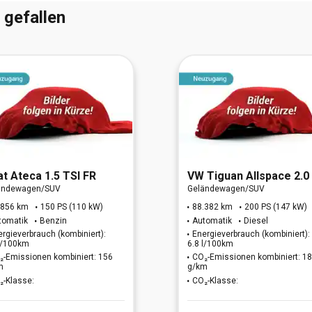
 gefallen
at
Ateca 1.5 TSI FR
VW
Tiguan Allspace 2.0 TDI R-Line 4Motion (EURO
ändewagen/SUV
Geländewagen/SUV
.856 km
150 PS (110 kW)
88.382 km
200 PS (147 kW)
tomatik
Benzin
Automatik
Diesel
ergieverbrauch (kombiniert):
Energieverbrauch (kombiniert):
 l/100km
6.8 l/100km
₂-Emissionen kombiniert: 156
CO₂-Emissionen kombiniert: 1
m
g/km
₂-Klasse:
CO₂-Klasse: