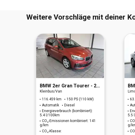
Weitere Vorschläge mit deiner Ko
rt Line
BMW
2er Gran Tourer - 218d Advantage (EURO 6d)
B
Kleinbus/Van
Lim
W)
116.459 km
150 PS (110 kW)
63
Automatik
Diesel
Au
t):
Energieverbrauch (kombiniert):
En
5.4 l/100km
5.5
: 155
CO₂-Emissionen kombiniert: 141
CO
g/km
g/k
CO₂-Klasse:
CO