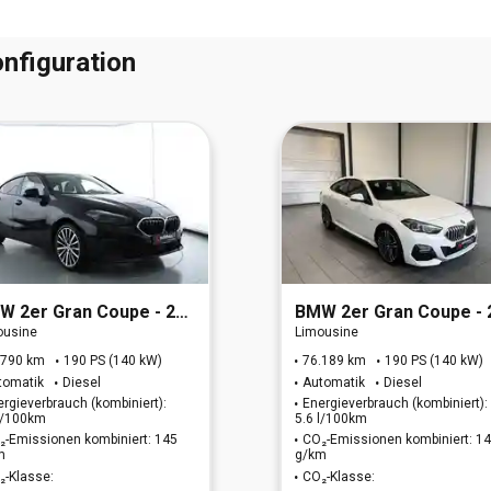
nfiguration
MW
2er Gran Coupe - 220d Advantage (EURO 6d)
BMW
2er Gran Coupe - 220d M Sport (EURO 6
ousine
Limousine
.790 km
190 PS (140 kW)
76.189 km
190 PS (140 kW)
tomatik
Diesel
Automatik
Diesel
ergieverbrauch (kombiniert):
Energieverbrauch (kombiniert):
 l/100km
5.6 l/100km
₂-Emissionen kombiniert: 145
CO₂-Emissionen kombiniert: 1
m
g/km
₂-Klasse:
CO₂-Klasse: