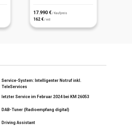
17.990 €
15.39
/ Kaufpreis
162 €
139 €
/ mtl
/
Service-System: Intelligenter Notruf inkl.
TeleServices
letzter Service im Februar 2024 bei KM 26053
DAB-Tuner (Radioempfang digital)
Driving Assistant