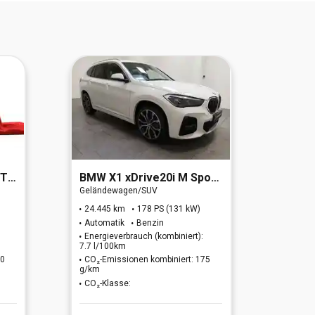
 6d)
BMW
X1 xDrive20i M Sport (EURO 6d)
Kia
e-
Geländewagen/SUV
Geländ
24.445 km
178 PS (131 kW)
27.44
Automatik
Benzin
Autom
Energieverbrauch (kombiniert):
Energi
7.7 l/100km
k.A.
80
CO₂-Emissionen kombiniert: 175
CO₂-Em
g/km
CO₂-K
CO₂-Klasse:
29.99