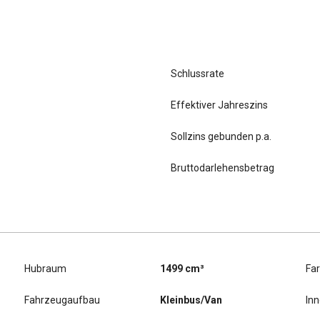
Schlussrate
Effektiver Jahreszins
Sollzins gebunden p.a.
Bruttodarlehensbetrag
Hubraum
1499 cm³
Fa
Fahrzeugaufbau
Kleinbus/Van
In