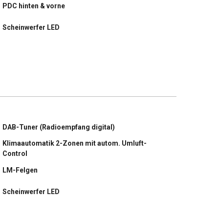
PDC hinten & vorne
Scheinwerfer LED
Sitzheizung vorn
Sportsitze vorn
DAB-Tuner (Radioempfang digital)
Klimaautomatik 2-Zonen mit autom. Umluft-
Control
LM-Felgen
Scheinwerfer LED