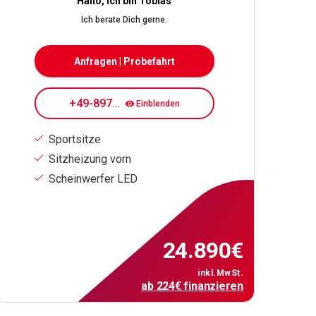
Hallo, ich bin Tobias
Ich berate Dich gerne.
Anfragen | Probefahrt
+49-89708084173
Einblenden
Sportsitze
Sitzheizung vorn
Scheinwerfer LED
24.890
€
inkl.MwSt.
ab
224
€
finanzieren