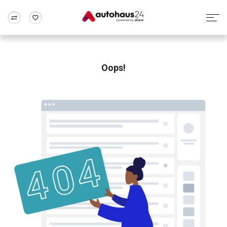
Zum Antrag
Alle Fragen & Antworten
München
Berlin
Wir bewerten dein Auto
Rund um die Inzahlungnahme
Oops!
Frankfurt
Wuppertal