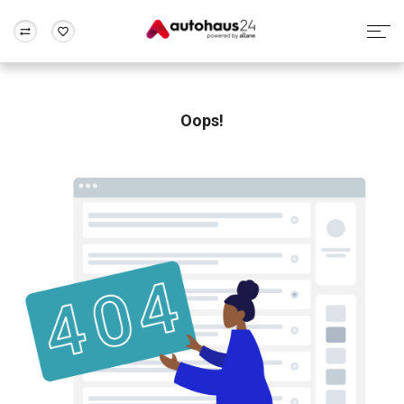
Zum Antrag
Alle Fragen & Antworten
München
Berlin
Wir bewerten dein Auto
Rund um die Inzahlungnahme
Oops!
Frankfurt
Wuppertal