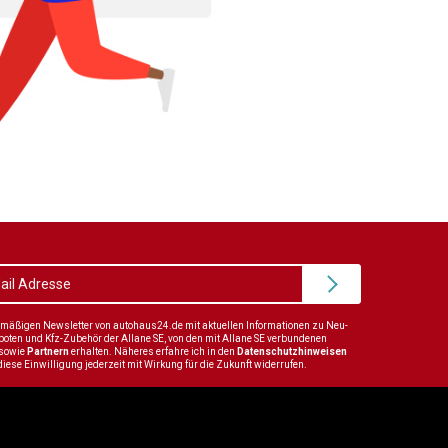
elmäßigen Newsletter von autohaus24.de mit aktuellen Informationen zu Neu-
en und Kfz-Zubehör der Allane SE, von den mit Allane SE verbundenen
sowie
Partnern
erhalten. Näheres erfahre ich in den
Datenschutzhinweisen
diese Einwilligung jederzeit mit Wirkung für die Zukunft widerrufen.