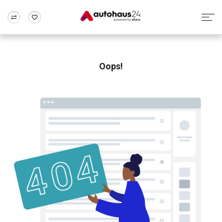
Zum Antrag
Alle Fragen & Antworten
München
Berlin
Wir bewerten dein Auto
Rund um die Inzahlungnahme
Oops!
Frankfurt
Wuppertal