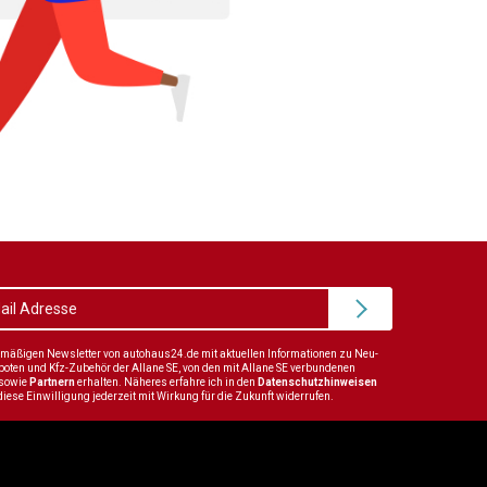
elmäßigen Newsletter von autohaus24.de mit aktuellen Informationen zu Neu-
en und Kfz-Zubehör der Allane SE, von den mit Allane SE verbundenen
sowie
Partnern
erhalten. Näheres erfahre ich in den
Datenschutzhinweisen
diese Einwilligung jederzeit mit Wirkung für die Zukunft widerrufen.