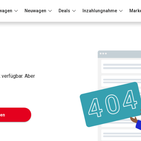
wagen
Neuwagen
Deals
Inzahlungnahme
Mark
Berlin
Frankfurt
Wuppertal
t verfügbar. Aber
ken