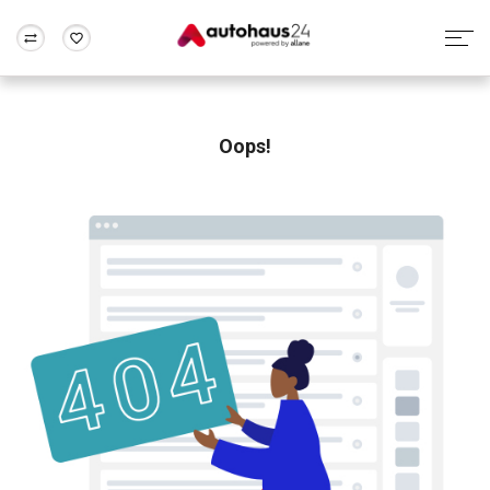
Zum Antrag
Alle Fragen & Antworten
München
Berlin
Wir bewerten dein Auto
Rund um die Inzahlungnahme
Oops!
Frankfurt
Wuppertal