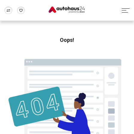
Zum Antrag
Alle Fragen & Antworten
München
Berlin
Wir bewerten dein Auto
Rund um die Inzahlungnahme
Oops!
Frankfurt
Wuppertal