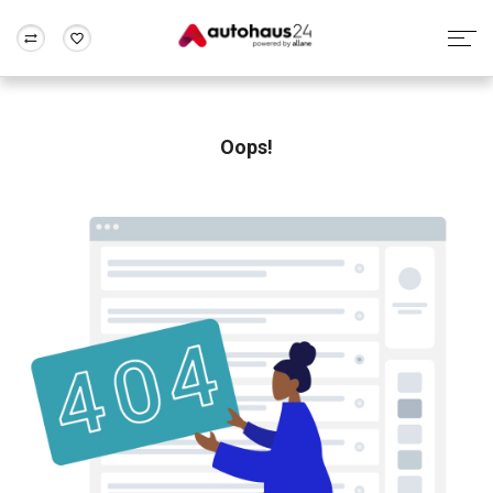
Zum Antrag
Alle Fragen & Antworten
München
Berlin
Wir bewerten dein Auto
Rund um die Inzahlungnahme
Oops!
Frankfurt
Wuppertal