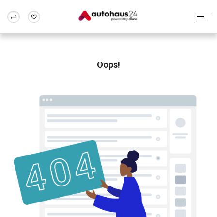
Zum Antrag
Alle Fragen & Antworten
München
Berlin
Wir bewerten dein Auto
Rund um die Inzahlungnahme
Oops!
Frankfurt
Wuppertal