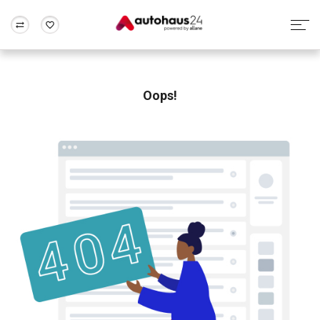
Zum Antrag
Alle Fragen & Antworten
München
Berlin
Wir bewerten dein Auto
Rund um die Inzahlungnahme
Oops!
Frankfurt
Wuppertal