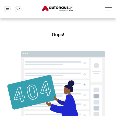
Zum Antrag
Alle Fragen & Antworten
München
Berlin
Wir bewerten dein Auto
Rund um die Inzahlungnahme
Oops!
Frankfurt
Wuppertal