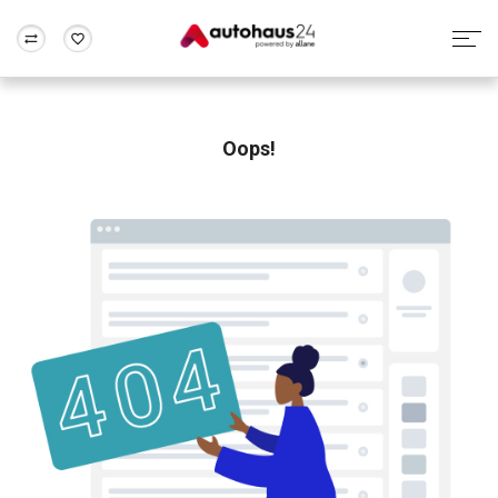
Zum Antrag
Alle Fragen & Antworten
München
Berlin
Wir bewerten dein Auto
Rund um die Inzahlungnahme
Oops!
Frankfurt
Wuppertal