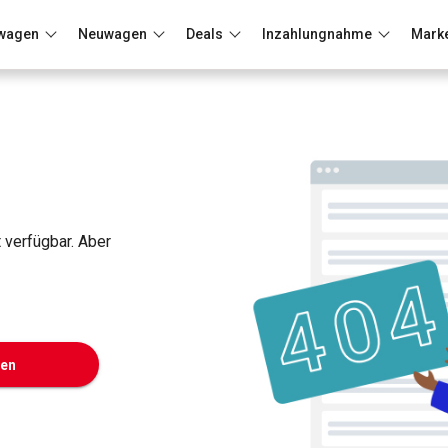
wagen
Neuwagen
Deals
Inzahlungnahme
Mark
Berlin
Frankfurt
Wuppertal
t verfügbar. Aber
ken