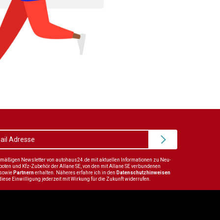
elmäßigen Newsletter von autohaus24.de mit aktuellen Informationen zu Neu-
en und Kfz-Zubehör der Allane SE, von den mit Allane SE verbundenen
sowie
Partnern
erhalten. Näheres erfahre ich in den
Datenschutzhinweisen
diese Einwilligung jederzeit mit Wirkung für die Zukunft widerrufen.