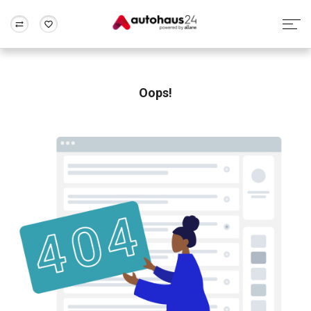
Zum Antrag
Alle Fragen & Antworten
München
Berlin
Wir bewerten dein Auto
Rund um die Inzahlungnahme
Oops!
Frankfurt
Wuppertal