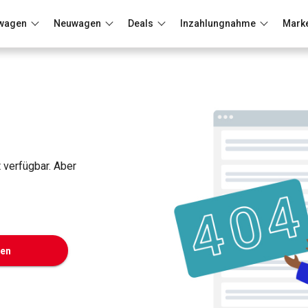
wagen
Neuwagen
Deals
Inzahlungnahme
Mark
Berlin
Frankfurt
Wuppertal
t verfügbar. Aber
ken