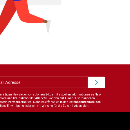
elmäßigen Newsletter von autohaus24.de mit aktuellen Informationen zu Neu-
en und Kfz-Zubehör der Allane SE, von den mit Allane SE verbundenen
sowie
Partnern
erhalten. Näheres erfahre ich in den
Datenschutzhinweisen
diese Einwilligung jederzeit mit Wirkung für die Zukunft widerrufen.