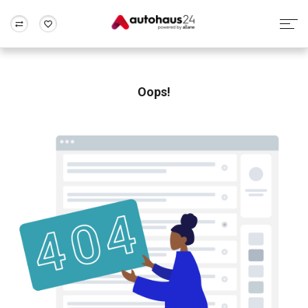
Zum Antrag
Alle Fragen & Antworten
München
Berlin
Wir bewerten dein Auto
Rund um die Inzahlungnahme
Oops!
Frankfurt
Wuppertal