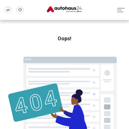
Zum Antrag
Alle Fragen & Antworten
München
Berlin
Wir bewerten dein Auto
Rund um die Inzahlungnahme
Oops!
Frankfurt
Wuppertal