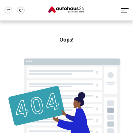
Zum Antrag
Alle Fragen & Antworten
München
Berlin
Wir bewerten dein Auto
Rund um die Inzahlungnahme
Oops!
Frankfurt
Wuppertal