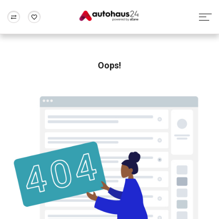
Zum Antrag
Alle Fragen & Antworten
München
Berlin
Wir bewerten dein Auto
Rund um die Inzahlungnahme
Oops!
Frankfurt
Wuppertal