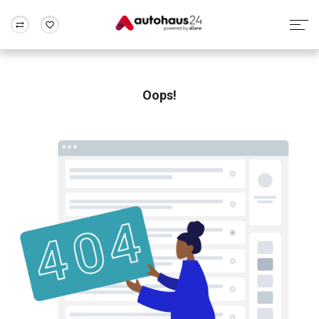
Zum Antrag
Alle Fragen & Antworten
München
Berlin
Wir bewerten dein Auto
Rund um die Inzahlungnahme
Oops!
Frankfurt
Wuppertal