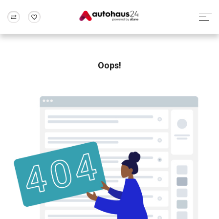
Zum Antrag
Alle Fragen & Antworten
München
Berlin
Wir bewerten dein Auto
Rund um die Inzahlungnahme
Oops!
Frankfurt
Wuppertal