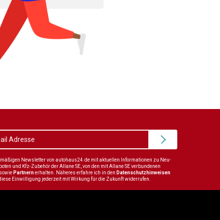
elmäßigen Newsletter von autohaus24.de mit aktuellen Informationen zu Neu-
en und Kfz-Zubehör der Allane SE, von den mit Allane SE verbundenen
sowie
Partnern
erhalten. Näheres erfahre ich in den
Datenschutzhinweisen
diese Einwilligung jederzeit mit Wirkung für die Zukunft widerrufen.