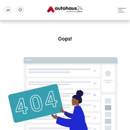
Zum Antrag
Alle Fragen & Antworten
München
Berlin
Wir bewerten dein Auto
Rund um die Inzahlungnahme
Oops!
Frankfurt
Wuppertal