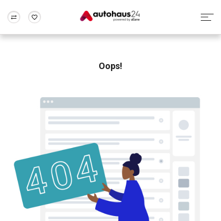
Zum Antrag
Alle Fragen & Antworten
München
Berlin
Wir bewerten dein Auto
Rund um die Inzahlungnahme
Oops!
Frankfurt
Wuppertal