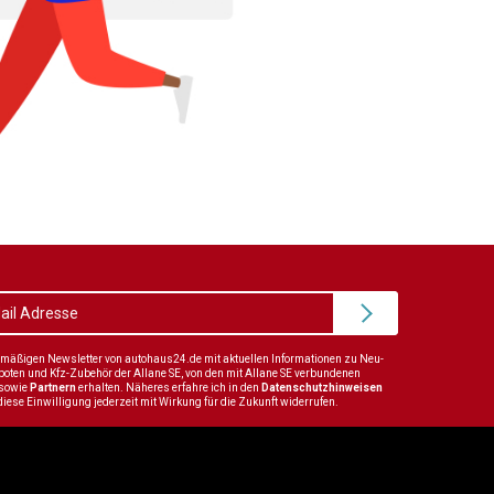
elmäßigen Newsletter von autohaus24.de mit aktuellen Informationen zu Neu-
en und Kfz-Zubehör der Allane SE, von den mit Allane SE verbundenen
sowie
Partnern
erhalten. Näheres erfahre ich in den
Datenschutzhinweisen
diese Einwilligung jederzeit mit Wirkung für die Zukunft widerrufen.