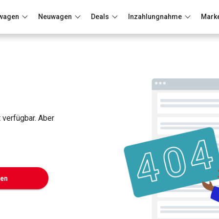
wagen
Neuwagen
Deals
Inzahlungnahme
Mark
Berlin
Frankfurt
Wuppertal
t verfügbar. Aber
ken