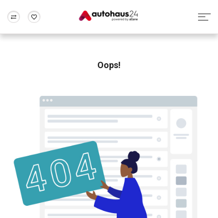
Zum Antrag
Alle Fragen & Antworten
München
Berlin
Wir bewerten dein Auto
Rund um die Inzahlungnahme
Oops!
Frankfurt
Wuppertal