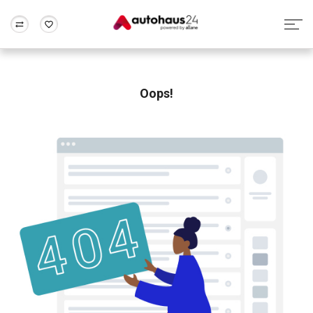
Zum Antrag
Alle Fragen & Antworten
München
Berlin
Wir bewerten dein Auto
Rund um die Inzahlungnahme
Oops!
Frankfurt
Wuppertal