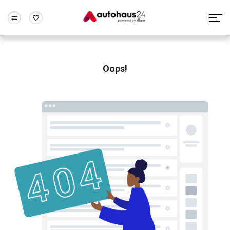
Zum Antrag
Alle Fragen & Antworten
München
Berlin
Wir bewerten dein Auto
Rund um die Inzahlungnahme
Oops!
Frankfurt
Wuppertal