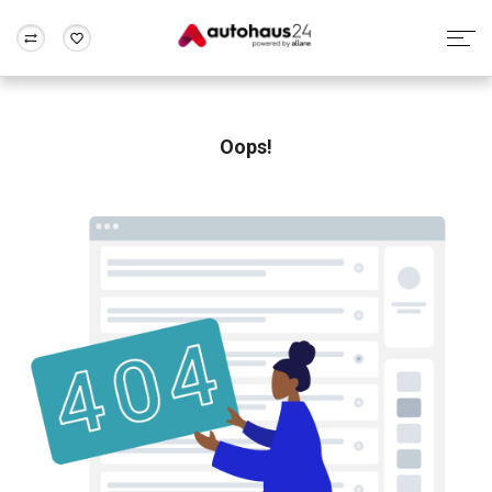
Zum Antrag
Alle Fragen & Antworten
München
Berlin
Wir bewerten dein Auto
Rund um die Inzahlungnahme
Oops!
Frankfurt
Wuppertal