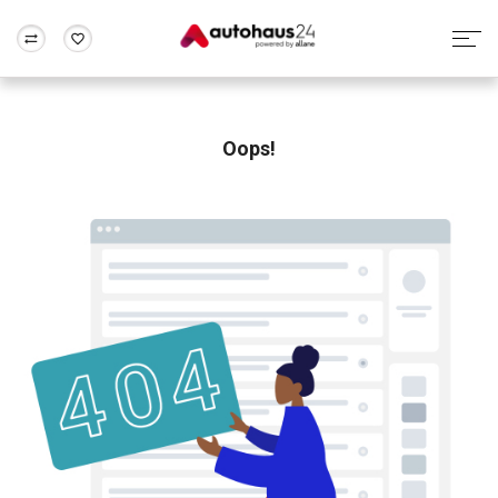
Zum Antrag
Alle Fragen & Antworten
München
Berlin
Wir bewerten dein Auto
Rund um die Inzahlungnahme
Oops!
Frankfurt
Wuppertal