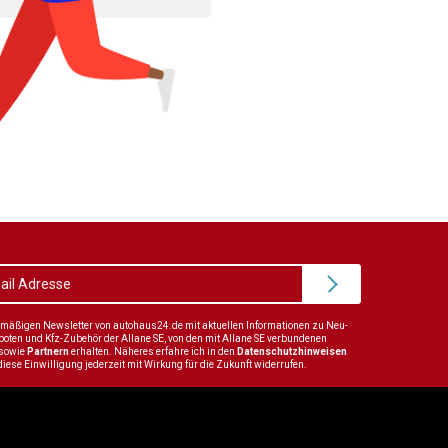
elmäßigen Newsletter von autohaus24.de mit aktuellen Informationen zu Neu-
en und Kfz-Zubehör der Allane SE, von den mit Allane SE verbundenen
sowie
Partnern
erhalten. Näheres erfahre ich in den
Datenschutzhinweisen
diese Einwilligung jederzeit mit Wirkung für die Zukunft widerrufen.