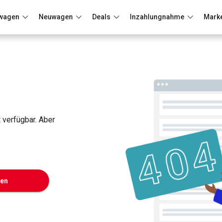
wagen
Neuwagen
Deals
Inzahlungnahme
Mark
Berlin
Frankfurt
Wuppertal
t verfügbar. Aber
ken