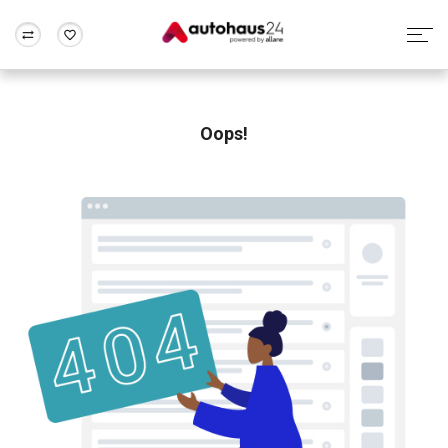
Zum Antrag
Alle Fragen & Antworten
München
Berlin
Wir bewerten dein Auto
Rund um die Inzahlungnahme
Oops!
Frankfurt
Wuppertal