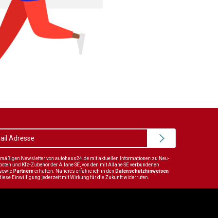
elmäßigen Newsletter von autohaus24.de mit aktuellen Informationen zu Neu-
en und Kfz-Zubehör der Allane SE, von den mit Allane SE verbundenen
sowie
Partnern
erhalten. Näheres erfahre ich in den
Datenschutzhinweisen
diese Einwilligung jederzeit mit Wirkung für die Zukunft widerrufen.