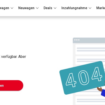
wagen
Neuwagen
Deals
Inzahlungnahme
Mark
Berlin
Frankfurt
Wuppertal
t verfügbar. Aber
ken