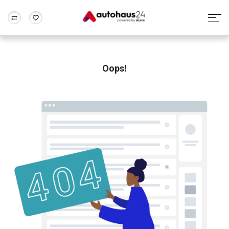
Zum Antrag
Alle Fragen & Antworten
München
Berlin
Wir bewerten dein Auto
Rund um die Inzahlungnahme
Oops!
Frankfurt
Wuppertal