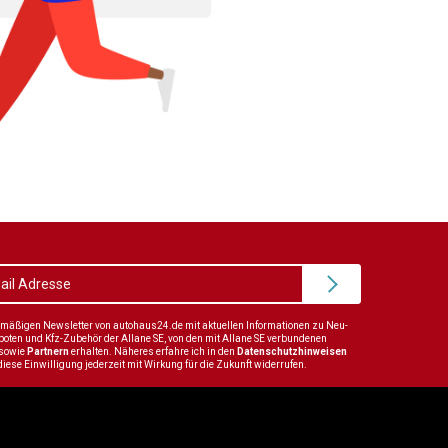
elmäßigen Newsletter von autohaus24.de mit aktuellen Informationen zu Neu-
en und Kfz-Zubehör der Allane SE, von den mit Allane SE verbundenen
sowie
Partnern
erhalten. Näheres erfahre ich in den
Datenschutzhinweisen
diese Einwilligung jederzeit mit Wirkung für die Zukunft widerrufen.