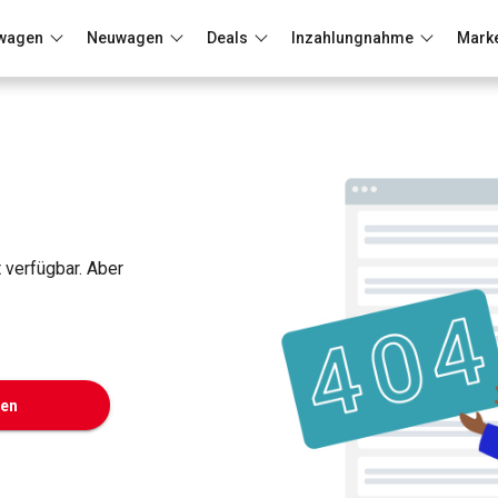
wagen
Neuwagen
Deals
Inzahlungnahme
Mark
Berlin
Frankfurt
Wuppertal
t verfügbar. Aber
ken