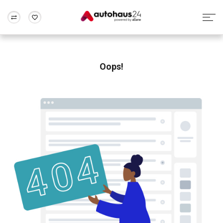
Zum Antrag
Alle Fragen & Antworten
München
Berlin
Wir bewerten dein Auto
Rund um die Inzahlungnahme
Oops!
Frankfurt
Wuppertal