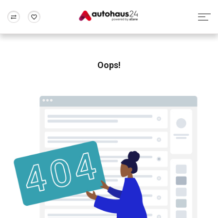
Zum Antrag
Alle Fragen & Antworten
München
Berlin
Wir bewerten dein Auto
Rund um die Inzahlungnahme
Oops!
Frankfurt
Wuppertal