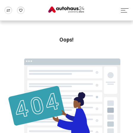
Zum Antrag
Alle Fragen & Antworten
München
Berlin
Wir bewerten dein Auto
Rund um die Inzahlungnahme
Oops!
Frankfurt
Wuppertal