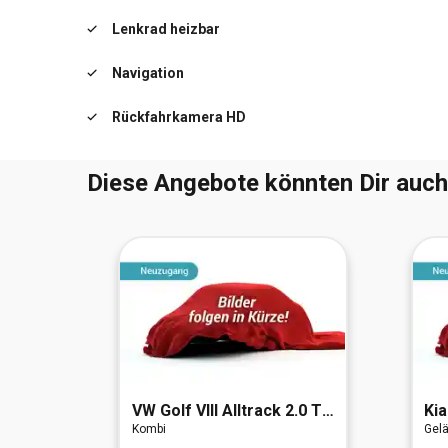
Lenkrad heizbar
Navigation
Rückfahrkamera HD
Diese Angebote könnten Dir auch
45 TDI
VW
Golf VIII Alltrack 2.0 TDI 4Motion
Kia
Kombi
Gel