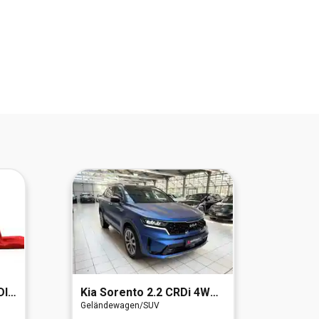
 4WD
Kia
Sorento 2.2 CRDi 4WD Platinum (EURO 6d)
Merc
Geländewagen/SUV
Geländ