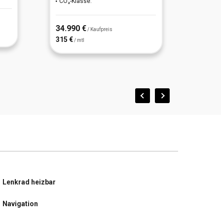
CO₂-Klasse:
CO₂-K
34.990 €
39.97
/ Kaufpreis
315 €
360 €
/ mtl
/
Lenkrad heizbar
Navigation