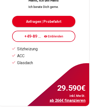
Hallo, ich bin Hans
Ich berate Dich gerne.
Anfragen | Probefahrt
+49-89 7080 84 177
Einblenden
Sitzheizung
ACC
Glasdach
29.590
€
inkl.MwSt.
ab
266
€
finanzieren