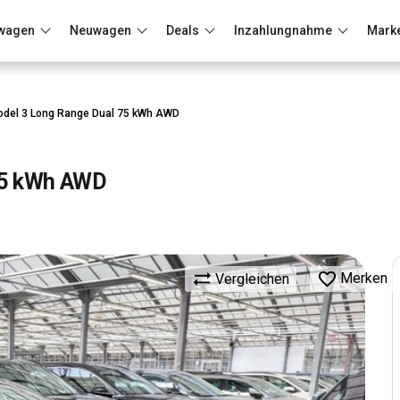
wagen
Neuwagen
Deals
Inzahlungnahme
Mark
Berlin
Frankfurt
Wuppertal
odel 3 Long Range Dual 75 kWh AWD
75 kWh AWD
Merken
Vergleichen