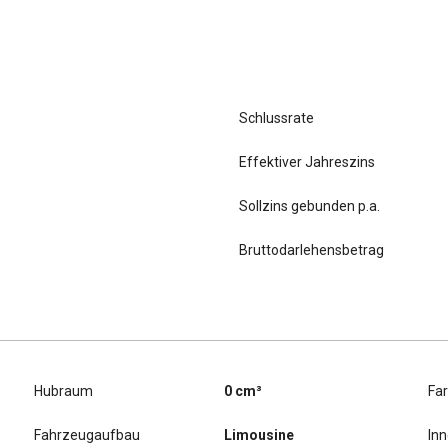
Schlussrate
Effektiver Jahreszins
Sollzins gebunden p.a.
Bruttodarlehensbetrag
Hubraum
0 cm³
Fa
Fahrzeugaufbau
Limousine
In