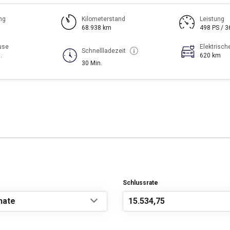
ng
Kilometerstand
Leistung
68.938 km
498 PS / 
use
Elektrisch
Schnellladezeit
.
620 km
30 Min.
Schlussrate