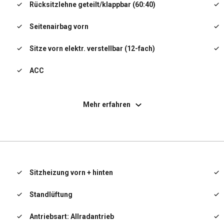
Rücksitzlehne geteilt/klappbar (60:40)
Seitenairbag vorn
Sitze vorn elektr. verstellbar (12-fach)
ACC
Glasdach fest
Mehr erfahren
Heckklappenöffnung elektr.
Sitzheizung vorn + hinten
Standlüftung
Antriebsart: Allradantrieb