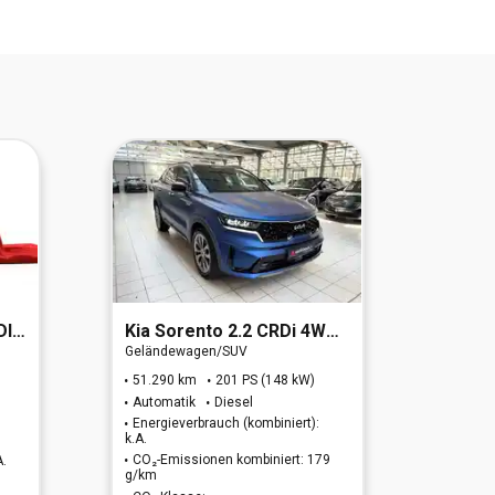
 4WD
Kia
Sorento 2.2 CRDi 4WD Platinum (EURO 6d)
Merc
Geländewagen/SUV
Geländ
51.290 km
201 PS (148 kW)
107.2
Automatik
Diesel
Autom
Energieverbrauch (kombiniert):
Energi
k.A.
5.9 l/1
CO₂-Emissionen kombiniert: 179
CO₂-E
A.
g/km
g/km