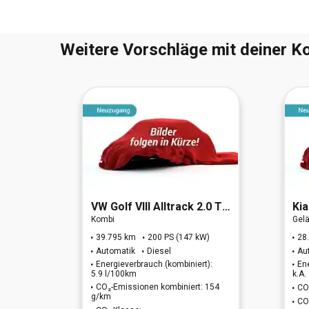
Weitere Vorschläge mit deiner Ko
45 TDI
VW
Golf VIII Alltrack 2.0 TDI 4Motion
Kia
Kombi
Gel
W)
39.795 km
200 PS (147 kW)
28
Automatik
Diesel
Au
t):
Energieverbrauch (kombiniert):
En
5.9 l/100km
k.A.
CO₂-Emissionen kombiniert: 154
 k.A.
CO
g/km
CO