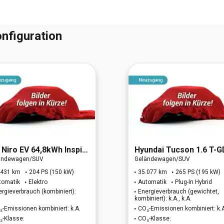
nfiguration
Niro EV 64,8kWh Inspiration
Hyundai
Tucson 1.6 T-GDI N Line Plug-In Hybrid
ändewagen/SUV
Geländewagen/SUV
.431 km
204 PS (150 kW)
35.077 km
265 PS (195 kW)
tomatik
Elektro
Automatik
Plug-In Hybrid
ergieverbrauch (kombiniert):
Energieverbrauch (gewichtet,
kombiniert): k.A., k.A.
₂-Emissionen kombiniert: k.A.
CO₂-Emissionen kombiniert: k.
₂-Klasse:
CO₂-Klasse: