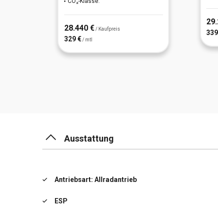
CO₂-Klasse:
29.
28.440 €
/ Kaufpreis
339
329 €
/ mtl
Ausstattung
Antriebsart: Allradantrieb
ESP