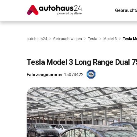
Gebraucht
Zum Antrag
Alle Fragen & Antworten
München
Wir bewerten dein Auto
Rund um die Inzahlungnahme
autohaus24
Gebrauchtwagen
Tesla
Model 3
Tesla M
Tesla
Model 3 Long Range Dual 
Fahrzeugnummer
15073422