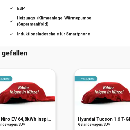
ESP
Heizungs-/Klimaanlage: Wärmepumpe
(Supermanifold)
Induktionsladeschale für Smartphone
 gefallen
Niro EV 64,8kWh Inspiration
Hyundai
Tucson 1.6 T-GDI N Line Plug-In Hybrid
ändewagen/SUV
Geländewagen/SUV