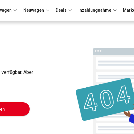
wagen
Neuwagen
Deals
Inzahlungnahme
Mark
Berlin
Frankfurt
Wuppertal
t verfügbar. Aber
ken