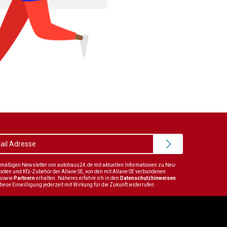
elmäßigen Newsletter von autohaus24.de mit aktuellen Informationen zu Neu-
en und Kfz-Zubehör der Allane SE, von den mit Allane SE verbundenen
sowie
Partnern
erhalten. Näheres erfahre ich in den
Datenschutzhinweisen
diese Einwilligung jederzeit mit Wirkung für die Zukunft widerrufen.